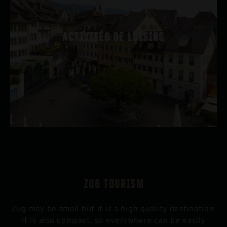
Sentiers de randonnée de Zoug
Bowling Cherry Bowl
Club de sports de glace de Zoug
Location de bateaux de Zoug
ACTIVITÉS DE LOISIRS
Parcours de minigolf «auf der Schanz»
VTT
Rollers
Marche nordique
Vélo
Location de vélos à Zoug, Cham et Baar
ZUG TOURISM
Zug may be small but it is a high quality destination.
It is also compact, so everywhere can be easily