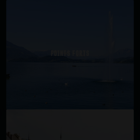
POINTS FORTS
Zug Tourismus (office du tourisme de Zoug)
Navigation sur le lac de Zoug et le lac d’Aegeri
Transports publics du pays de Zoug
Sentiers de randonnée de Zoug
POINTS FORTS
Musées de Zoug
Höllgrotten (Grottes de l’enfer) de Baar
Bibliothèque de la ville et du canton de Zoug
Église St. Oswald
Musée de la pêche avec une écloserie
Vieille ville et coucher de soleil
ACTIVITÉS DE LOISIRS