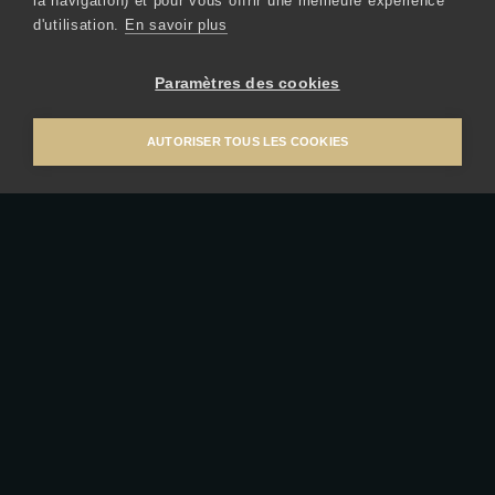
la navigation) et pour vous offrir une meilleure expérience
d'utilisation.
En savoir plus
Paramètres des cookies
AUTORISER TOUS LES COOKIES
HOTEL + BRASSERIE LÖWEN AM SEE
Landsgemeindeplatz 1
6301 Zug
+41 41 725 22 22
info
loewen-zug.ch
HORAIRES D’OUVERTURE DE L’HÔTEL