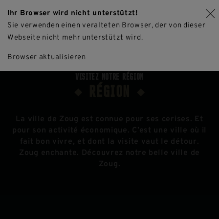
Ihr Browser wird nicht unterstützt!
FR
Sie verwenden einen veralteten Browser, der von dieser
Webseite nicht mehr unterstützt wird.
EN
Réserver une table maintenant
Browser aktualisieren
DE
VISITEZ NOTRE RÉGION
RÉGION
La ville de Zoug est connue pour ses cerises. Et
pour son activité économique. C’est une ville où il
fait bon vivre, et dont la visite vaut le détour.
Zoug enchante. Découvrez notre belle ville de
Zoug.