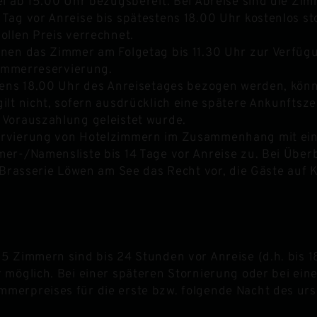
l ab 15.00 Uhr bezugsbereit. Bei Abreise sind die Zim
Tag vor Anreise bis spätestens 18.00 Uhr kostenlos st
ollen Preis verrechnet.
nen das Zimmer am Folgetag bis 11.30 Uhr zur Verfügun
Zimmerreservierung.
stens 18.00 Uhr des Anreisetages bezogen werden, kön
lt nicht, sofern ausdrücklich eine spätere Ankunftszei
 Vorauszahlung geleistet wurde.
rvierung von Hotelzimmern im Zusammenhang mit eine
mer-/Namensliste bis 14 Tage vor Anreise zu. Bei Übe
 Brasserie Löwen am See das Recht vor, die Gäste auf K
 5 Zimmern sind bis 24 Stunden vor Anreise (d.h. bis
möglich. Bei einer späteren Stornierung oder bei eine
merpreises für die erste bzw. folgende Nacht des urs