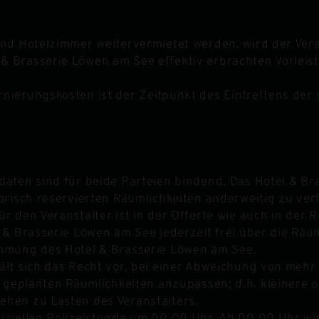
nd Hotelzimmer weitervermietet werden, wird der Vera
Brasserie Löwen am See effektiv erbrachten Vorleistu
ierungskosten ist der Zeitpunkt des Eintreffens der 
aten sind für beide Parteien bindend. Das Hotel & Bra
orisch reservierten Räumlichkeiten anderweitig zu ver
 den Veranstalter ist in der Offerte wie auch in der 
 & Brasserie Löwen am See jederzeit frei über die Rä
mmung des Hotel & Brasserie Löwen am See.
ält sich das Recht vor, bei einer Abweichung von meh
g geplanten Räumlichkeiten anzupassen; d.h. kleinere 
hen zu Lasten des Veranstalters.
iziellen Polizeistunde um 00.00 Uhr. Ab 00.00 Uhr wi