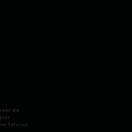
treibt die
ieser
ine-Services