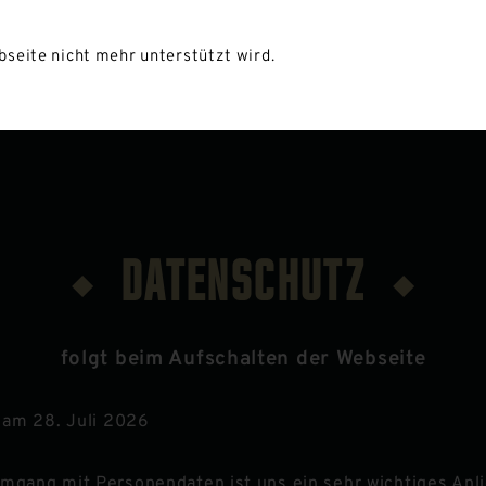
L
BRASSERIE
ZIMMER BUCHEN
GUTSCHEIN
seite nicht mehr unterstützt wird.
DATENSCHUTZ
folgt beim Aufschalten der Webseite
t am
28. Juli 2026
Umgang mit Personendaten ist uns ein sehr wichtiges Anl