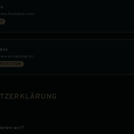
le
www.foratable.com/
TS
yBee
www.privacybee.io/
PROTECTION
UTZERKLÄRUNG
ieren wir?