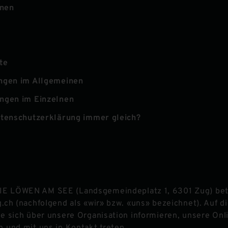
onen
te
ungen im Allgemeinen
ungen im Einzelnen
atenschutzerklärung immer gleich?
IE LÖWEN AM SEE
(
Landsgemeindeplatz 1
,
6301
Zug
) be
g.ch
(nachfolgend als «wir» bzw. «uns» bezeichnet). Auf d
e sich über unsere Organisation informieren, unsere Onl
 und mit uns in Kontakt treten.