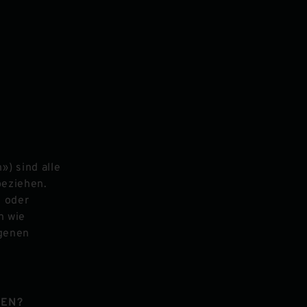
) sind alle
beziehen.
e oder
n wie
ogenen
TEN?