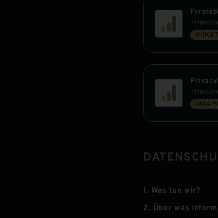
Foratab
https://
WIDGE
Privac
https://
DATA 
DATENSCH
1. Was tun wir?
2. Über was inform