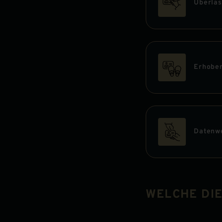
Überlas
Erhobe
Datenw
WELCHE DI