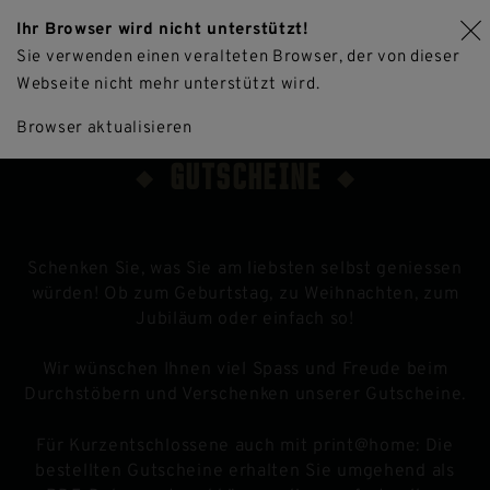
Ihr Browser wird nicht unterstützt!
DE
Sie verwenden einen veralteten Browser, der von dieser
Webseite nicht mehr unterstützt wird.
EN
Jetzt Tisch reservieren
Browser aktualisieren
FR
HOTEL & BRASSERIE LÖWEN AM SEE
GUTSCHEINE
Schenken Sie, was Sie am liebsten selbst geniessen
würden! Ob zum Geburtstag, zu Weihnachten, zum
Jubiläum oder einfach so!
Wir wünschen Ihnen viel Spass und Freude beim
Durchstöbern und Verschenken unserer Gutscheine.
Für Kurzentschlossene auch mit print@home:
Die
bestellten Gutscheine erhalten Sie umgehend als